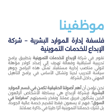
موظفينا
فلسفة إدارة الموارد البشرية – شركة
الإبداع للخدمات التموينية
نقوم في شركة
الإبداع للخدمات التموينية
بتطبيق برامج
تدريبية استباقية وفعالة تهدف إلى إعداد كوادر مؤهلة
لتولي مناصب إدارية مستقبلًا. تمثّل هذه البرامج جوهر
سياسة التدريب لدينا وتشكل الأساس في برامج التأهيل
المهني داخل الشركة.
نحن نؤمن أن
أهم أصولنا الحقيقية تكمن في قسم الموارد
البشرية
. فشركة الإبداع هي ببساطة الأشخاص الرائعون
الذين يشكّلون فريق عملنا. ونفخر بتسميتهم
“سفراءنا في
السوق”
، فهم لا يسعون فقط لتقديم خدمة عالية الجودة،
بل لتترك خدماتنا التموينية أثرًا طيبًا في ذاكرة عملائنا.