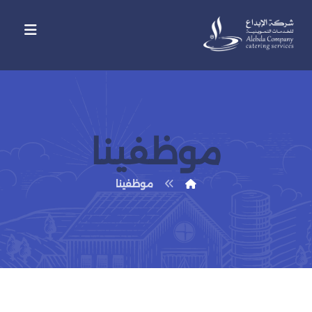
موظفينا
موظفينا