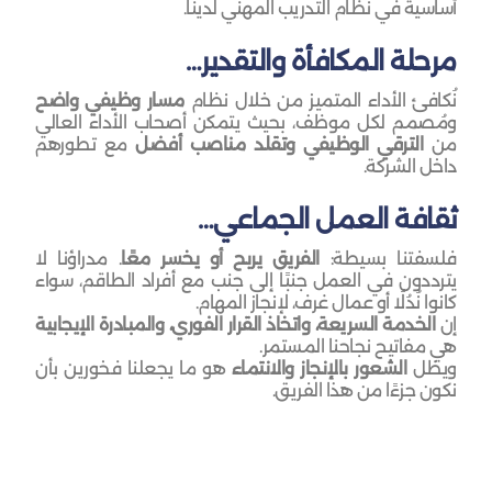
أساسية في نظام التدريب المهني لدينا.
مرحلة المكافأة والتقدير…
نُكافئ الأداء المتميز من خلال نظام
مسار وظيفي واضح
ومُصمم لكل موظف، بحيث يتمكن أصحاب الأداء العالي
من
الترقي الوظيفي وتقلد مناصب أفضل
مع تطورهم
داخل الشركة.
ثقافة العمل الجماعي…
فلسفتنا بسيطة:
الفريق يربح أو يخسر معًا
. مدراؤنا لا
يترددون في العمل جنبًا إلى جنب مع أفراد الطاقم، سواء
كانوا نُدُلًا أو عمال غرف، لإنجاز المهام.
إن
الخدمة السريعة، واتخاذ القرار الفوري، والمبادرة الإيجابية
هي مفاتيح نجاحنا المستمر.
ويظل
الشعور بالإنجاز والانتماء
هو ما يجعلنا فخورين بأن
نكون جزءًا من هذا الفريق.