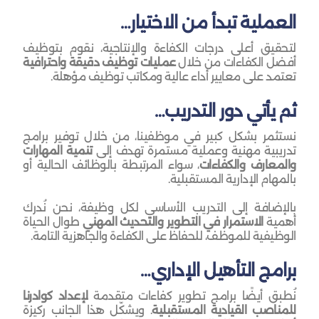
العملية تبدأ من الاختيار…
لتحقيق أعلى درجات الكفاءة والإنتاجية، نقوم بتوظيف
أفضل الكفاءات من خلال
عمليات توظيف دقيقة واحترافية
تعتمد على معايير أداء عالية ومكاتب توظيف مؤهلة.
ثم يأتي دور التدريب…
نستثمر بشكل كبير في موظفينا، من خلال توفير برامج
تدريبية مهنية وعملية مستمرة تهدف إلى
تنمية المهارات
والمعارف والكفاءات
، سواء المرتبطة بالوظائف الحالية أو
بالمهام الإدارية المستقبلية.
بالإضافة إلى التدريب الأساسي لكل وظيفة، نحن نُدرك
أهمية
الاستمرار في التطوير والتحديث المهني
طوال الحياة
الوظيفية للموظف، للحفاظ على الكفاءة والجاهزية التامة.
برامج التأهيل الإداري…
نُطبق أيضًا برامج تطوير كفاءات متقدمة
لإعداد كوادرنا
للمناصب القيادية المستقبلية
. ويشكّل هذا الجانب ركيزة