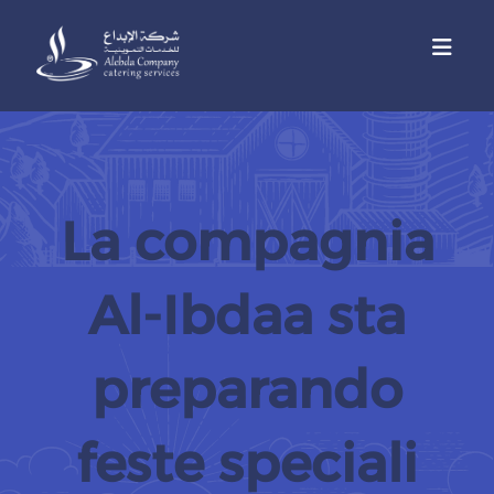
La compagnia
Al-Ibdaa sta
preparando
feste speciali